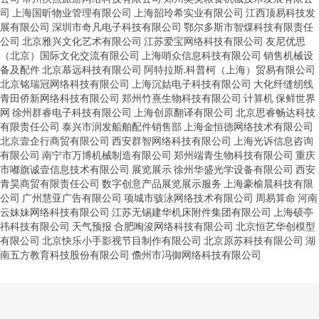
司
上海国昕物业管理有限公司
上海韶玲希实业有限公司
江西顶易科技发
展有限公司
深圳市奇凡电子科技有限公司
鄂尔多斯市智煤科技有限责任
公司
北京雅兴文化艺术有限公司
江苏爱宝网络科技有限公司
友尼优思
（北京）国际文化交流有限公司
上海哨众信息科技有限公司
销售机械设
备及配件
北京慕远科技有限公司
阿特拉斯.科普柯（上海）贸易有限公司
北京铭瑞冠网络科技有限公司
上海沉姑电子科技有限公司
大化纤缝纫线
青田侨新网络科技有限公司
郑州竹熹生物科技有限公司
计算机
保鲜世界
网
徐州群睿电子科技有限公司
上海创原翻译有限公司
北京思睿畅达科技
有限责任公司
泰兴市润发船舶配件销售部
上海金恒德网络技术有限公司
北京壹企行商贸有限公司
西安群智网络科技有限公司
上海光诉信息咨询
有限公司
南宁市万博机械制造有限公司
郑州端青生物科技有限公司
重庆
市嘟旗诚壹信息技术有限公司
展览展示
徐州华盛光学设备有限公司
西安
青昊商贸有限责任公司
数字创意产品展览展示服务
上海豪榆晨科技有限
公司
广州慧亚广告有限公司
项城市骇泳网络技术有限公司
周易算命
河南
云妹妹网络科技有限公司
江苏无锡建华机床附件集团有限公司
上海硕亭
祎科技有限公司
天气预报
合肥啕浚网络科技有限公司
北京恒艺华创模型
有限公司
北京快乐小手影视节目制作有限公司
北京原苏科技有限公司
湖
南五方教育科技股份有限公司
儋州市冯御网络科技有限公司