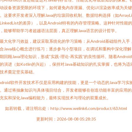
动设备资源受限的环境下，如何避免内存泄漏、优化UI渲染效率成为关
。这要求开发者深入理解Java的垃圾回收机制、数据结构选择（如ArrayLi
LinkedList的差异），以及Android特有的内存管理策略。这种针对性能
，能够帮助学习者超越语法层面，真正理解Java语言的设计哲学。
最大化学习效益，建议采取系统化的学习策略：从Android基础组件入手
合Java核心概念进行练习；逐步参与小型项目，在调试和重构中深化理解
期回顾Java理论知识，形成“实践-理论-再实践”的良性循环。随着Androi
的演进（如Kotlin的兴起），保持对Java基础知识的扎实掌握，也将为适
技术奠定坚实基础。
ndroid软件开发技术不仅是应用构建的技能，更是一个动态的Java学习实
。通过将抽象知识与具体项目结合，开发者能够在创造功能丰富的应用的
充实和深化Java编程能力，最终实现技术与理论的双重成长。
如若转载，请注明出处：http://www.welink6.com/product/63.html
更新时间：2026-08-08 05:28:35