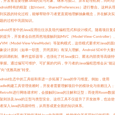
，开发者需要理解Java的类与对象、继承与接口、异常处理机制，同时结
ndroid特有的框架（如Intent、SharedPreferences）进行整合。这种从
到实践的转化过程，能够帮助学习者更直观地理解抽象概念，并在解决实
题的过程中巩固知识。
ndroid开发中的Java应用往往涉及现代编程范式和设计模式。随着项目复
的提升，开发者会自然而然地接触到如MVC（Model-View-Controller）
VVM（Model-View-ViewModel）等架构模式，这些模式要求对Java的面
象设计原则（如单一职责、开闭原则）有深入理解。Android SDK中大量
的回调机制、事件监听器等，也强化了对Java接口、匿名内部类等高级特
掌握。通过编写可维护、可扩展的代码，学习者的Java编程思维会从“能
”向“优雅高效”转变。
ndroid生态中的工具链和库进一步拓展了Java的学习维度。例如，使用
radle构建工具管理依赖时，开发者需要理解项目中的模块化与依赖注入
Retrofit进行网络请求时，会接触到Java的注解和泛型；而使用Room数
架则涉及Java的泛型与类型安全。这些工具不仅提升了开发效率，也迫使
者深入Java的高级特性，从而形成更全面的知识体系。
习Android开发还能促进对Java内存管理、性能优化等底层知识的探索。