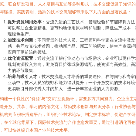
览、联合研发项目、人才培训与互访等多种形式，技术交流促进了知识的
与碰撞。实践表明，活跃的技术交流能够带来以下几方面的显著效益：
提升资源利用效率
：交流先进的工艺技术、管理经验和节能降耗方法
可以帮助企业更精准、更节约地使用原材料和能源，降低生产成本，
现绿色生产。
加速技术创新
：不同背景的技术人员、工程师和科学家在交流中激发
感，共同攻克技术难题，推动新产品、新工艺的研发，使生产资源得
应用于更前沿的领域。
优化资源配置
：通过交流了解行业动态与市场需求，企业可以更科学
规划资源投入方向，避免盲目扩张或资源错配，使资源向高效益、高
力的环节聚集。
培养与吸引人才
：技术交流是人才培养的重要途径。在与同行和专家
互动中，技术人员的视野和能力得以提升；一个开放交流的技术环境
更易吸引外部优秀人才的加入，进一步丰富企业的人力资源。
构建一个良性的“资源”与“交流”互促循环，需要多方共同努力。企业应主
造开放、共享、学习的内部文化，鼓励技术创新与知识分享；行业协会与
机构则应积极搭建平台，组织行业技术论坛、制定技术标准、促进产学研
；在全球化背景下，国际技术交流与合作也愈发重要，通过引进消化再创
，可以快速提升本国产业的技术水平。